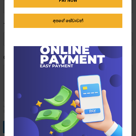
PAY NOW
අපගේ සේවාවන්
Telephone Number
*
Complain
*
මෙහිදී, ඔබ සඳහන් කරන සෞඛ්‍ය හා සනීපාරක්ෂාව ආශ්‍රිත පැමිණිල්ල
නිවැරදිව, විස්තරාත්මකව සඳහන් කරන්න.
Submit